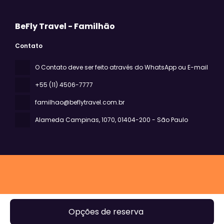
BeFly Travel - Familhão
Contato
O Contato deve ser feito através do WhatsApp ou E-mail
+55 (11) 4506-7777
familhao@beflytravel.com.br
Alameda Campinas, 1070
, 01404-200 - São Paulo
Todos os direitos reservados BeFly Travel - Familhão ©
Opções de reserva
2026
Política de privacidade